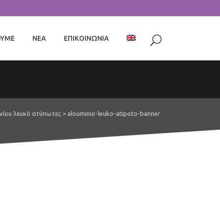
ΟΥΜΕ
ΝΕΑ
ΕΠΙΚΟΙΝΩΝΙΑ
νίου λευκό ατύπωτες
>
alouminio-leuko-atipoto-banner