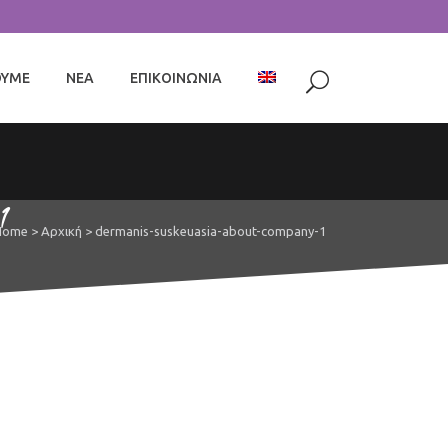
ΟΥΜΕ
ΝΕΑ
ΕΠΙΚΟΙΝΩΝΙΑ
1
Home
>
Αρχική
>
dermanis-suskeuasia-about-company-1