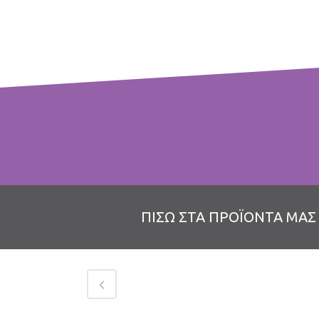
ΧΑΡΤΟΣΑΚΟΥΛΕΣ
Πλάτος
Ύψος
ΠΙΣΩ ΣΤΑ ΠΡΟΪΟΝΤΑ ΜΑΣ
7,5 cm
19 cm
8,5 cm
22 cm
9,5 cm
27 cm
12,5 cm
29 cm