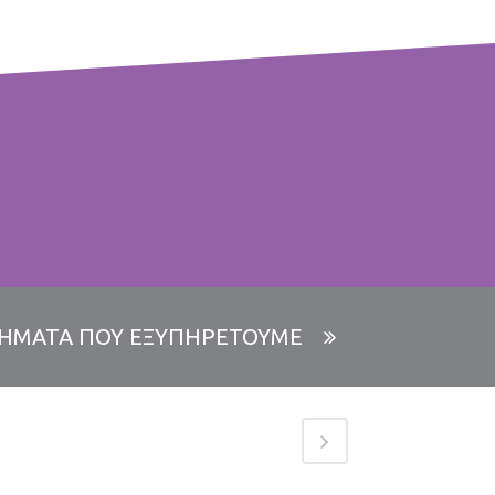
ΠΛΗΡΟΦΟΡΙΕΣ
Στις χαρτοσακούλες μπορούμε να
συνδυάσουμε τις διαστάσεις, όπως εσείς
επιθυμείτε. Για πληροφορίες καλέστε μας.
ΗΜΑΤΑ ΠΟΥ ΕΞΥΠΗΡΕΤΟΥΜΕ
ατόπιν παραγγελίας μπορούμε να φτιάξουμε
και άλλα μεγέθη στο χαρτί περιτυλίγματος.
ίμαστε στην διάθεση σας για οποιαδήποτε
απορία.