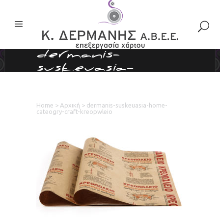
dermanis-
suskeuasia-
home-cateogry-
craft-kreopwleio
Home
>
Αρχική
>
dermanis-suskeuasia-home-
cateogry-craft-kreopwleio