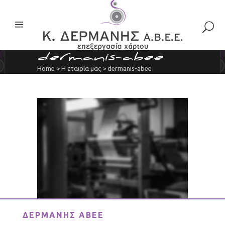
dermanis-abee
Home
>
Η εταιρία μας
>
dermanis-abee
ΔΕΡΜΑΝΗΣ ΑΒΕΕ