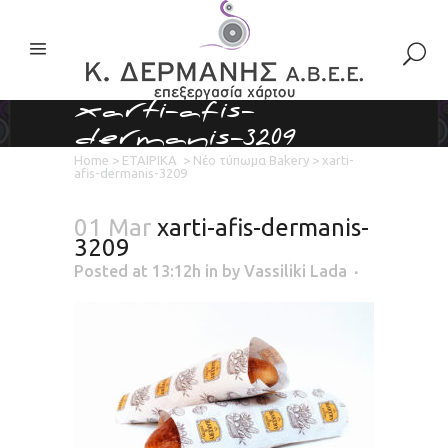
xarti-afis-
dermanis-3209
Home
>
ΕΤΑΙΡΙΚΑ
>
Νέο τύπωμα Bakery
>
xarti-
afis-dermanis-3209
01 Mar
xarti-afis-dermanis-
3209
Posted at 13:12h
in
by
Vassiliki Lada