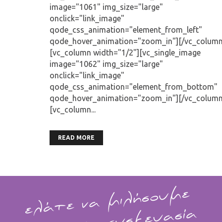
image="1061" img_size="large"
onclick="link_image"
qode_css_animation="element_from_left"
qode_hover_animation="zoom_in"][/vc_column
[vc_column width="1/2"][vc_single_image
image="1062" img_size="large"
onclick="link_image"
qode_css_animation="element_from_bottom"
qode_hover_animation="zoom_in"][/vc_column
[vc_column...
READ MORE