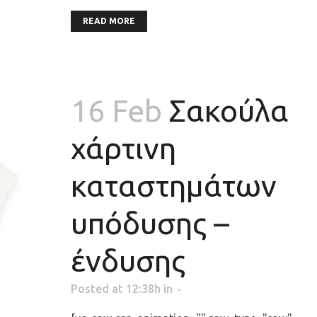
READ MORE
16 Feb
Σακούλα
χάρτινη
καταστημάτων
υπόδυσης –
ένδυσης
Posted at 12:38h
in