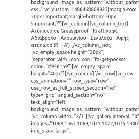
background_image_as_pattern="without_patte
css=".vc_custom_1486468808823{margin-top:
50px !important;margin-bottom: 50px
!important;}"][vc_column][vc_column_text]
Ατύπωτα σε Greaseproof - Kraft καφέ -
Αδιάβροχο - Αλουμινίου - Σελυλόζα - Αφής
ατύπωτο (R' - A') [/vc_column_text]
[vc_empty_space height="20px"]
[separator_with_icon icon="fa-get-pocket"
color="#9561a9"][vc_empty_space
height="40px"][/vc_column][/vc_row][vc_row
css_animation="" row_type="row"
use_row_as_full_screen_section="no"
type="grid" angled_section="no"
text_align="left"
background_image_as_pattern="without_patter
[vc_column width="2/3"][vc_gallery interval="3
images="1068,1067,1069,1071,1072,1075,1340
img_size="large"...