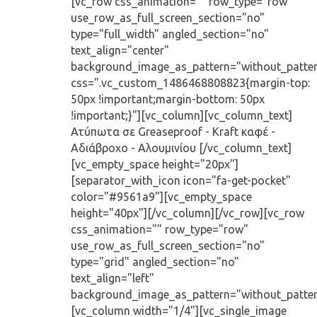
[vc_row css_animation="" row_type="row"
use_row_as_full_screen_section="no"
type="full_width" angled_section="no"
text_align="center"
background_image_as_pattern="without_patte
css=".vc_custom_1486468808823{margin-top:
50px !important;margin-bottom: 50px
!important;}"][vc_column][vc_column_text]
Ατύπωτα σε Greaseproof - Kraft καφέ -
Αδιάβροχο - Αλουμινίου [/vc_column_text]
[vc_empty_space height="20px"]
[separator_with_icon icon="fa-get-pocket"
color="#9561a9"][vc_empty_space
height="40px"][/vc_column][/vc_row][vc_row
css_animation="" row_type="row"
use_row_as_full_screen_section="no"
type="grid" angled_section="no"
text_align="left"
background_image_as_pattern="without_patter
[vc_column width="1/4"][vc_single_image