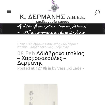
Αδιάβροχο ιταλίας
– Χαρτοσακούλες
– Δερμάνης
Home
>
Αδιάβροχο εισαγωγής
>
Αδιάβροχο
ιταλίας – Χαρτοσακούλες – Δερμάνης
08 Feb
Αδιάβροχο ιταλίας
– Χαρτοσακούλες –
Δερμάνης
Posted at 12:18h
in
by
Vassiliki Lada