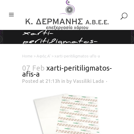
xarti-
peritiligmatos-
afis-a
Home
>
Αφής A’
>
xarti-peritiligmatos-afis-a
07 Feb
xarti-peritiligmatos-
afis-a
Posted at 21:13h
in
by
Vassiliki Lada