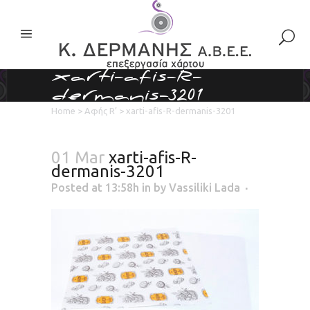
xarti-afis-R-
dermanis-3201
Home
>
Αφής R’
>
xarti-afis-R-dermanis-3201
01 Mar
xarti-afis-R-
dermanis-3201
Posted at 13:58h
in
by
Vassiliki Lada