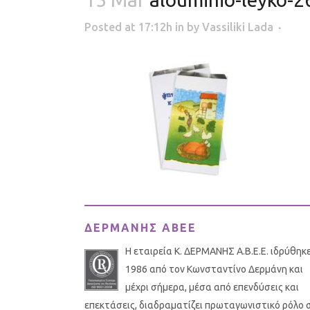
Posted at 17:12h
in
by
Vassiliki Lada
ΔΕΡΜΑΝΗΣ ΑΒΕΕ
Η εταιρεία Κ. ΔΕΡΜΑΝΗΣ Α.Β.Ε.Ε. ιδρύθηκ
1986 από τον Κωνσταντίνο Δερμάνη και
μέχρι σήμερα, μέσα από επενδύσεις και
επεκτάσεις, διαδραματίζει πρωταγωνιστικό ρόλο 