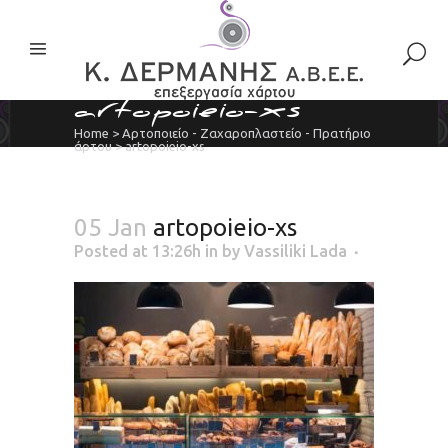
artopoieio-xs
Home
>
Αρτοποιείο - Ζαχαροπλαστείο - Πρατήριο
άρτου
>
artopoieio-xs
05 Jan
artopoieio-xs
Posted at 13:26h
in
by
Vassiliki Lada