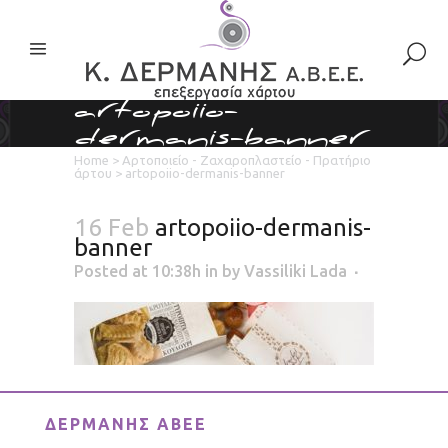
artopoiio-
dermanis-banner
Home
>
Αρτοποιείο - Ζαχαροπλαστείο - Πρατήριο
άρτου
>
artopoiio-dermanis-banner
16 Feb
artopoiio-dermanis-
banner
Posted at 10:38h
in
by
Vassiliki Lada
ΔΕΡΜΑΝΗΣ ΑΒΕΕ