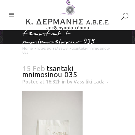
tsantaki-
mnimosinou-035
Home
>
Γραφείο τελετών
>
tsantaki-mnimosinou-
035
15 Feb
tsantaki-
mnimosinou-035
Posted at 16:32h
in
by
Vassiliki Lada