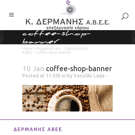
coffee-shop-
banner
Home
>
Καφεκοπτείο - Ξηροί καρποί -
Κάβα
>
coffee-shop-banner
10 Jan
coffee-shop-banner
Posted at 11:32h
in
by
Vassiliki Lada
ΔΕΡΜΑΝΗΣ ΑΒΕΕ