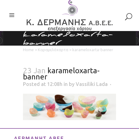
karameloxarta-
banner
Home
>
Καραμελόχαρτα
>
karameloxarta-banner
23 Jan
karameloxarta-
banner
Posted at 12:08h
in
by
Vassiliki Lada
ΔΕΡΜΑΝΗΣ ΑΒΕΕ