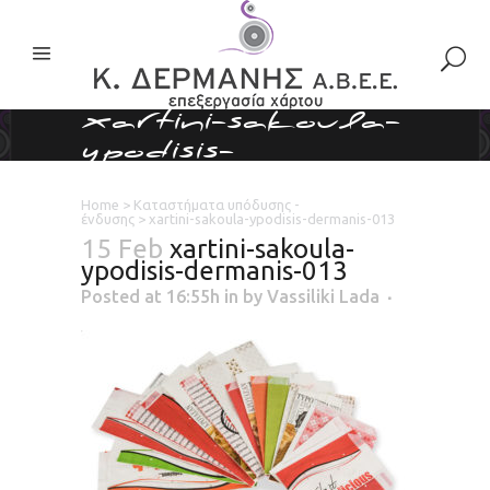
xartini-sakoula-
ypodisis-
dermanis-013
Home
>
Καταστήματα υπόδυσης -
ένδυσης
>
xartini-sakoula-ypodisis-dermanis-013
15 Feb
xartini-sakoula-
ypodisis-dermanis-013
Posted at 16:55h
in
by
Vassiliki Lada