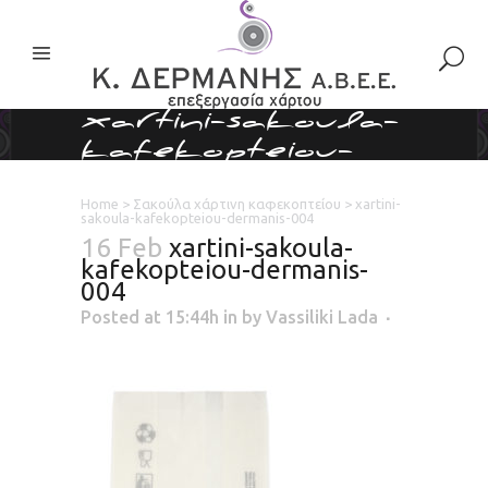
xartini-sakoula-
kafekopteiou-
dermanis-004
Home
>
Σακούλα χάρτινη καφεκοπτείου
>
xartini-
sakoula-kafekopteiou-dermanis-004
16 Feb
xartini-sakoula-
kafekopteiou-dermanis-
004
Posted at 15:44h
in
by
Vassiliki Lada