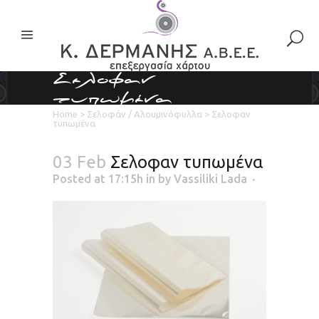
Σελοφαν
τυπωμένα
Home
>
Σελοφάν / Αλουμινόφυλλα
>
Σελοφαν
τυπωμένα
03 Feb
Σελοφαν τυπωμένα
Posted at 17:15h
in
by
Vassiliki Lada