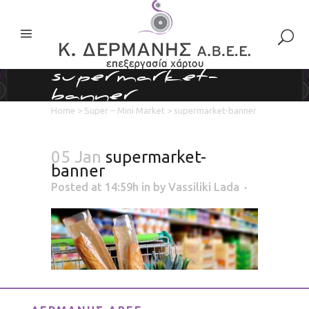
supermarket-
banner
Home
>
Super – Mini Market
>
supermarket-banner
05 Jan
supermarket-
banner
Posted at 14:59h
in
by
Vassiliki Lada