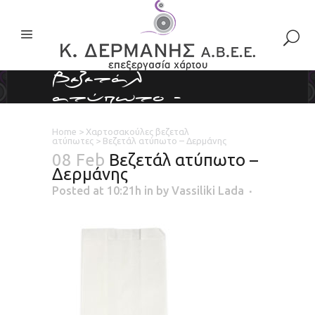
Βεζετάλ
ατύπωτο –
Δερμάνης
Home
>
Χαρτοσακούλες βεζεταλ
ατύπωτες
>
Βεζετάλ ατύπωτο – Δερμάνης
08 Feb
Βεζετάλ ατύπωτο –
Δερμάνης
Posted at 10:21h
in
by
Vassiliki Lada