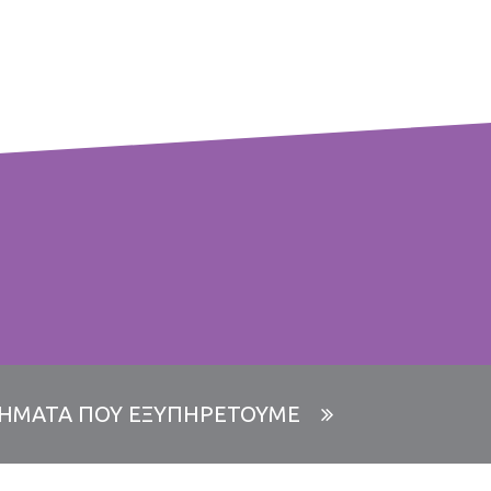
ΠΛΗΡΟΦΟΡΙΕΣ
Στις χαρτοσακούλες μπορούμε να
συνδυάσουμε τις διαστάσεις, όπως εσείς
επιθυμείτε. Για πληροφορίες καλέστε μας.
ΗΜΑΤΑ ΠΟΥ ΕΞΥΠΗΡΕΤΟΥΜΕ
ατόπιν παραγγελίας μπορούμε να φτιάξουμε
και άλλα μεγέθη στο χαρτί περιτυλίγματος.