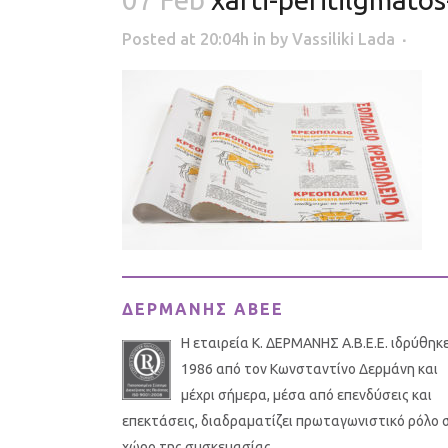
Posted at 20:04h
in
by
Vassiliki Lada
ΔΕΡΜΑΝΗΣ ΑΒΕΕ
Η εταιρεία Κ. ΔΕΡΜΑΝΗΣ Α.Β.Ε.Ε. ιδρύθηκ
1986 από τον Κωνσταντίνο Δερμάνη και
μέχρι σήμερα, μέσα από επενδύσεις και
επεκτάσεις, διαδραματίζει πρωταγωνιστικό ρόλο 
χώρο της συσκευασίας.