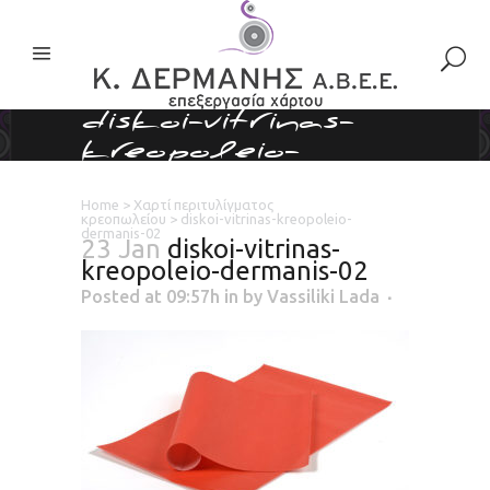
diskoi-vitrinas-
kreopoleio-
dermanis-02
Home
>
Χαρτί περιτυλίγματος
κρεοπωλείου
>
diskoi-vitrinas-kreopoleio-
dermanis-02
23 Jan
diskoi-vitrinas-
kreopoleio-dermanis-02
Posted at 09:57h
in
by
Vassiliki Lada