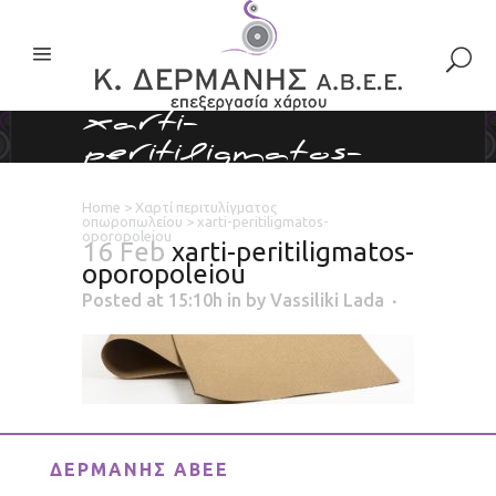
xarti-
peritiligmatos-
oporopoleiou
Home
>
Χαρτί περιτυλίγματος
οπωροπωλείου
>
xarti-peritiligmatos-
oporopoleiou
16 Feb
xarti-peritiligmatos-
oporopoleiou
Posted at 15:10h
in
by
Vassiliki Lada
ΔΕΡΜΑΝΗΣ ΑΒΕΕ