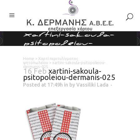
xartini-sakoula-
psitopoleiou-
dermanis-025
Home
>
Χαρτί περιτυλίγματος
ψητοπωλείου
>
xartini-sakoula-psitopoleiou-
dermanis-025
16 Feb
xartini-sakoula-
psitopoleiou-dermanis-025
Posted at 17:49h
in
by
Vassiliki Lada