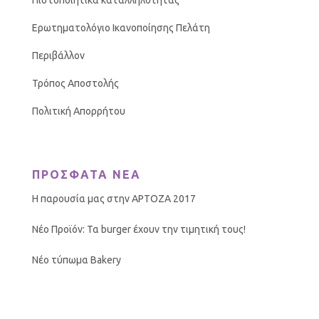
Πιστοποιητικά καταλληλότητας
18×27
Ερωτηματολόγιο Ικανοποίησης Πελάτη
20×27
Περιβάλλον
20×30
Τρόπος Αποστολής
Πολιτική Απορρήτου
25×35
35×50
ΠΡΟΣΦΑΤΑ ΝΕΑ
40×60
Η παρουσία μας στην ΑΡΤΟΖΑ 2017
50×70
Νέο Προϊόν: Τα burger έχουν την τιμητική τους!
70×100
Νέο τύπωμα Bakery
ΠΛΗΡΟΦΟΡΙΕΣ
Τώρα και είδη ζαχαροπλαστικής