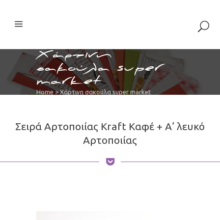
Χάρτινη
σακούλα super
market
Home
>
Χάρτινη σακούλα super market
Σειρά Αρτοποιίας Kraft Καφέ + Α’ λευκό
Αρτοποιίας