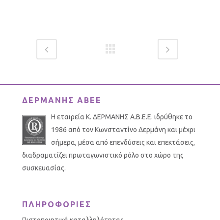
7,5 cm
19 cm
ΚΑΤΑΣΤΗΜΑΤΑ ΠΟΥ ΕΞΥΠΗΡΕΤΟΥΜΕ
8,5 cm
22 cm
9,5 cm
27 cm
12,5 cm
29 cm
15 cm
34 cm
17 cm
38 cm
ΔΕΡΜΑΝΗΣ ΑΒΕΕ
20 cm
44 cm
Η εταιρεία Κ. ΔΕΡΜΑΝΗΣ Α.Β.Ε.Ε. ιδρύθηκε το
50 cm
1986 από τον Κωνσταντίνο Δερμάνη και μέχρι
σήμερα, μέσα από επενδύσεις και επεκτάσεις,
58 cm
διαδραματίζει πρωταγωνιστικό ρόλο στο χώρο της
συσκευασίας.
ΧΑΡΤΙ ΠΕΡΙΤΥΛΙΓΜΑΤΟΣ
ΠΛΗΡΟΦΟΡΙΕΣ