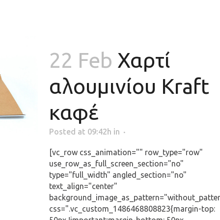
22 Feb
Χαρτί
αλουμινίου Kraft
καφέ
Posted at 09:42h
in
[vc_row css_animation="" row_type="row"
use_row_as_full_screen_section="no"
type="full_width" angled_section="no"
text_align="center"
background_image_as_pattern="without_patte
css=".vc_custom_1486468808823{margin-top: