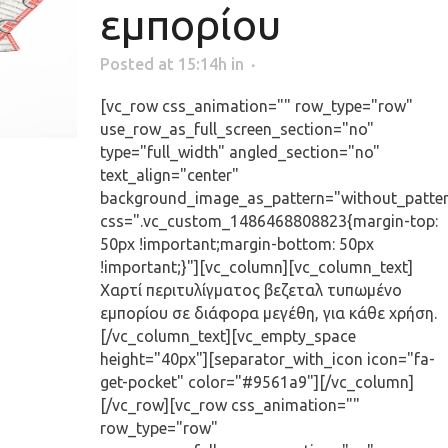
εμπορίου
Posted at 15:14h
in
[vc_row css_animation="" row_type="row"
use_row_as_full_screen_section="no"
type="full_width" angled_section="no"
text_align="center"
background_image_as_pattern="without_patte
css=".vc_custom_1486468808823{margin-top:
50px !important;margin-bottom: 50px
!important;}"][vc_column][vc_column_text]
Χαρτί περιτυλίγματος βεζεταλ τυπωμένο
εμπορίου σε διάφορα μεγέθη, για κάθε χρήση.
[/vc_column_text][vc_empty_space
height="40px"][separator_with_icon icon="fa-
get-pocket" color="#9561a9"][/vc_column]
[/vc_row][vc_row css_animation=""
row_type="row"