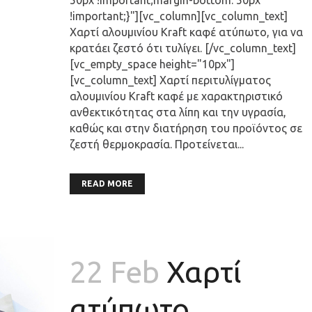
50px !important;margin-bottom: 50px
!important;}"][vc_column][vc_column_text]
Χαρτί αλουμινίου Kraft καφέ ατύπωτο, για να
κρατάει ζεστό ότι τυλίγει. [/vc_column_text]
[vc_empty_space height="10px"]
[vc_column_text] Χαρτί περιτυλίγματος
αλουμινίου Kraft καφέ με χαρακτηριστικό
ανθεκτικότητας στα λίπη και την υγρασία,
καθώς και στην διατήρηση του προϊόντος σε
ζεστή θερμοκρασία. Προτείνεται...
READ MORE
22 Feb
Χαρτί
ατύπωτο