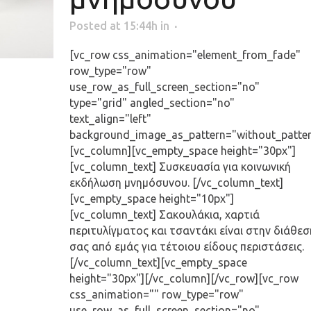
Posted at 15:44h
in
[vc_row css_animation="element_from_fade"
row_type="row"
use_row_as_full_screen_section="no"
type="grid" angled_section="no"
text_align="left"
background_image_as_pattern="without_patter
[vc_column][vc_empty_space height="30px"]
[vc_column_text] Συσκευασία για κοινωνική
εκδήλωση μνημόσυνου. [/vc_column_text]
[vc_empty_space height="10px"]
[vc_column_text] Σακουλάκια, χαρτιά
περιτυλίγματος και τσαντάκι είναι στην διάθεσ
σας από εμάς για τέτοιου είδους περιστάσεις.
[/vc_column_text][vc_empty_space
height="30px"][/vc_column][/vc_row][vc_row
css_animation="" row_type="row"
use_row_as_full_screen_section="no"