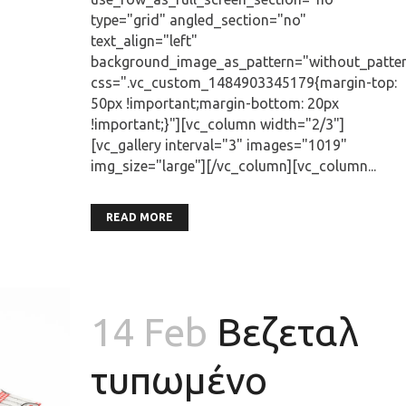
type="grid" angled_section="no"
text_align="left"
background_image_as_pattern="without_patte
css=".vc_custom_1484903345179{margin-top:
50px !important;margin-bottom: 20px
!important;}"][vc_column width="2/3"]
[vc_gallery interval="3" images="1019"
img_size="large"][/vc_column][vc_column...
READ MORE
14 Feb
Βεζεταλ
τυπωμένο