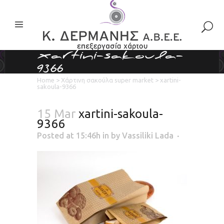
xartini-sakoula-
9366
Home
>
Χάρτινη σακούλα super market
>
xartini-
sakoula-9366
15 Mar
xartini-sakoula-
9366
Posted at 15:46h
in
by
Vassiliki Lada